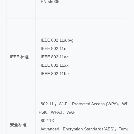
l EN 55035
l IEEE 802.11a/b/g
l IEEE 802.11n
IEEE 标准
l IEEE 802.11ac
l IEEE 802.11ax
l IEEE 802.11be
l 802.11i，Wi-Fi Protected Access (WPA)，WP
PSK，WPA3，WAPI
l 802.1X
安全标准
l Advanced Encryption Standards(AES)，Temporal