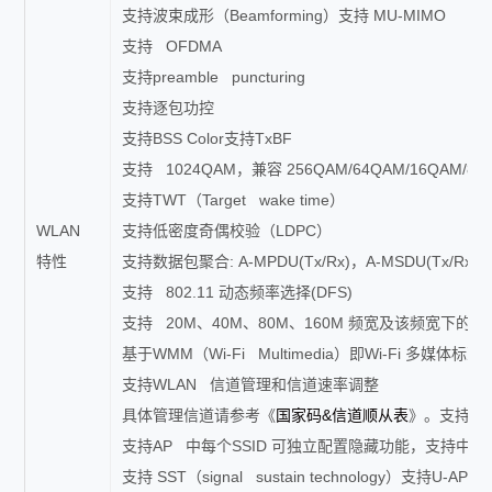
支持波束成形（Beamforming）支持 MU-MIMO
支持 OFDMA
支持preamble puncturing
支持逐包功控
支持BSS Color支持TxBF
支持 1024QAM，兼容 256QAM/64QAM/16QAM/8QA
支持TWT（Target wake time）
WLAN
支持低密度奇偶校验（LDPC）
特性
支持数据包聚合: A-MPDU(Tx/Rx)，A-MSDU(Tx/Rx)
支持 802.11 动态频率选择(DFS)
支持 20M、40M、80M、160M 频宽及该频宽下的Shor
基于WMM（Wi-Fi Multimedia）即Wi-Fi
支持WLAN 信道管理和信道速率调整
具体管理信道请参考《
国家码&信道顺从表
》。支持信
支持AP 中每个SSID 可独立配置隐藏功能，支持中文 S
支持 SST（signal sustain technology）支持U-AP