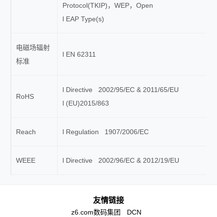
Protocol(TKIP)，WEP，Open
l EAP Type(s)
电磁场辐射
l EN 62311
标准
l Directive 2002/95/EC & 2011/65/EU
RoHS
l (EU)2015/863
Reach
l Regulation 1907/2006/EC
WEEE
l Directive 2002/96/EC & 2012/19/EU
友情链接
z6.com数码集团
DCN