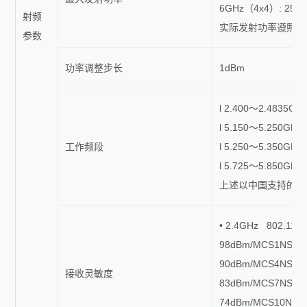
6GHz（4x4）: 2
射频
实际发射功率遵照不
参数
功率调整步长
1dBm
l 2.400～2.4835GH
l 5.150～5.250GHz 
工作频段
l 5.250～5.350GHz
l 5.725～5.850GHz 
上述以中国支持的频
• 2.4GHz 802.11a
98dBm/MCS1NSS1;
90dBm/MCS4NSS1;
接收灵敏度
83dBm/MCS7NSS1;
74dBm/MCS10NSS1