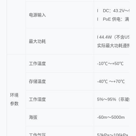
l DC：43.2V～57.
电源输入
l PoE 供电：满足 8
l 44.4W（不含USB
最大功耗
实际最大功耗遵照不
工作温度
-10℃～+50℃
存储温度
-40℃ ～+70℃
环境
工作湿度
5%～95%（非凝结
参数
海拔
-60m～5000m
工作气压
53kPa～106kPa