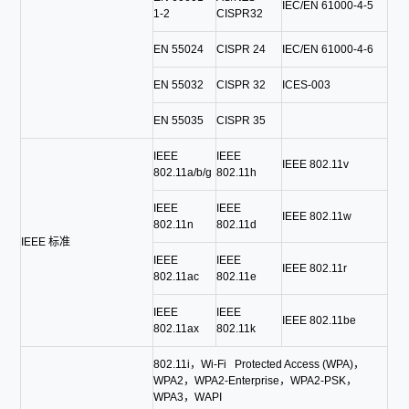
IEC/EN 61000-4-5
1-2
CISPR32
EN 55024
CISPR 24
IEC/EN 61000-4-6
EN 55032
CISPR 32
ICES-003
EN 55035
CISPR 35
IEEE
IEEE
IEEE 802.11v
802.11a/b/g
802.11h
IEEE
IEEE
IEEE 802.11w
802.11n
802.11d
IEEE 标准
IEEE
IEEE
IEEE 802.11r
802.11ac
802.11e
IEEE
IEEE
IEEE 802.11be
802.11ax
802.11k
802.11i，Wi-Fi Protected Access (WPA)，
WPA2，WPA2-Enterprise，WPA2-PSK，
WPA3，WAPI