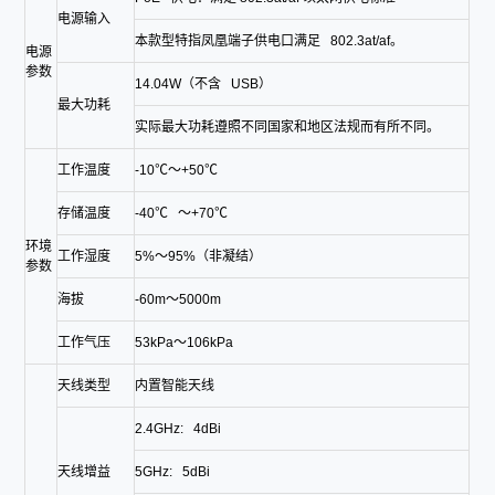
电源输入
本款型特指凤凰端子供电口满足 802.3at/af。
电源
参数
14.04W（不含 USB）
最大功耗
实际最大功耗遵照不同国家和地区法规而有所不同。
工作温度
-10℃～+50℃
存储温度
-40℃ ～+70℃
环境
工作湿度
5%～95%（非凝结）
参数
海拔
-60m～5000m
工作气压
53kPa～106kPa
天线类型
内置智能天线
2.4GHz: 4dBi
天线增益
5GHz: 5dBi