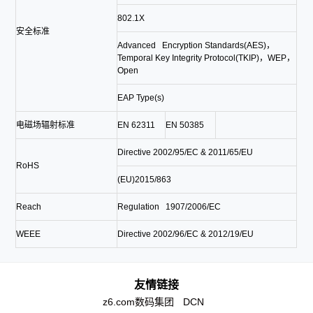
802.1X
安全标准
Advanced Encryption Standards(AES)，
Temporal Key Integrity Protocol(TKIP)，WEP，
Open
EAP Type(s)
电磁场辐射标准
EN 62311
EN 50385
Directive 2002/95/EC & 2011/65/EU
RoHS
(EU)2015/863
Reach
Regulation 1907/2006/EC
WEEE
Directive 2002/96/EC & 2012/19/EU
友情链接
z6.com数码集团
DCN