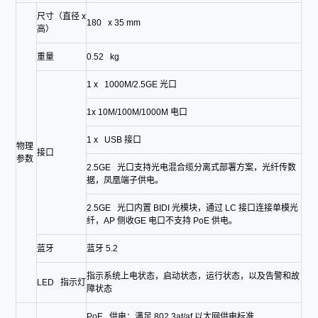
尺寸（直径 x
180 x 35 mm
高）
重量
0.52 kg
1 x 1000M/2.5GE 光口
1x 10M/100M/1000M 电口
1 x USB 接口
物理
接口
参数
2.5GE 光口支持光电混合缆分离式部署方案，光纤传数
据，凤凰端子供电。
2.5GE 光口内置 BIDI 光模块，通过 LC 接口连接单模光
纤，AP 侧收GE 电口不支持 PoE 供电。
蓝牙
蓝牙 5.2
指示系统上电状态，启动状态，运行状态，以及告警和故
LED 指示灯
障状态
PoE 供电：满足 802.3at/af 以太网供电标准