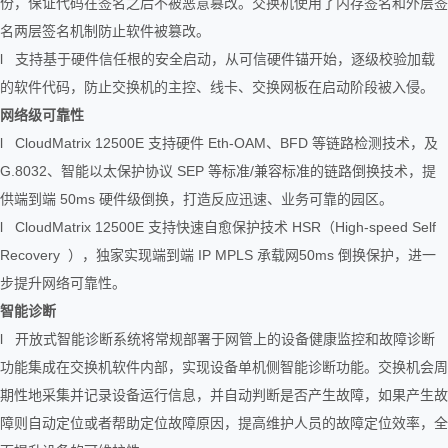
份，保证代码在签名之后不被恶意篡改。交换机使用了内存签名和外层签
名两层签名机制防止软件被篡改。
l 支持基于硬件信任根的安全启动，从可信硬件锚开始，逐级校验加载
的软件代码，防止交换机的主控、线卡、交换网板在启动阶段被入侵。
网络级可靠性
l CloudMatrix 12500E 支持硬件 Eth-OAM、BFD 等链路检测技术，及
G.8032、智能以太保护协议 SEP 等标准/兼容标准的链路倒换技术，提
供端到端 50ms 硬件级倒换，打造反应迅速、业务可靠的园区。
l CloudMatrix 12500E 支持快速自愈保护技术 HSR（High-speed Self
Recovery ），独家实现端到端 IP MPLS 承载网50ms 倒换保护，进一
步提升网络可靠性。
智能诊断
l 开放式智能诊断系统将常规部署于网管上的设备健康监控和故障诊断
功能集成在交换机软件内部，实现设备单机侧智能诊断功能。交换机会周
期性地采集并记录设备运行信息，并自动判断是否产生故障，如果产生故
障则自动定位或者帮助定位故障原因，提高维护人员的故障定位效率，全