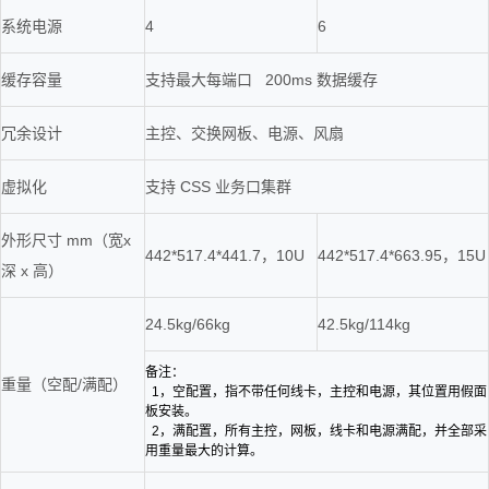
系统电源
4
6
缓存容量
支持最大每端口 200ms 数据缓存
冗余设计
主控、交换网板、电源、风扇
虚拟化
支持 CSS 业务口集群
外形尺寸 mm（宽x
442*517.4*441.7，10U
442*517.4*663.95，15U
深 x 高）
24.5kg/66kg
42.5kg/114kg
备注：
重量（空配/满配）
1，空配置，指不带任何线卡，主控和电源，其位置用假面
板安装。
2，满配置，所有主控，网板，线卡和电源满配，并全部采
用重量最大的计算。