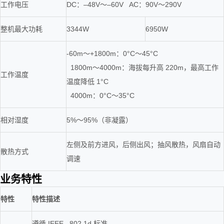
工作电压
DC：–48V～–60V AC：90V～290V
整机最大功耗
3344W
6950W
-60m～+1800m：0°C～45°C
1800m～4000m：海拔每升高 220m，最高工作
工作温度
温度降低 1°C
4000m：0°C～35°C
相对湿度
5%～95%（非凝露）
左侧及前方进风，后侧出风；抽风散热，风扇自动
散热方式
调速
业务特性
特性
特性描述
遵循 IEEE 802.1d 标准